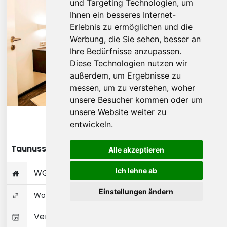
und Targeting Technologien, um
Ihnen ein besseres Internet-
Erlebnis zu ermöglichen und die
Werbung, die Sie sehen, besser an
Ihre Bedürfnisse anzupassen.
Diese Technologien nutzen wir
außerdem, um Ergebnisse zu
messen, um zu verstehen, woher
unsere Besucher kommen oder um
unsere Website weiter zu
Diese Wohnung ansehen
entwickeln.
Taunusstraße - Frankfurt am Main
Alle akzeptieren
Ich lehne ab
WG-Zimmer (17 ㎡) im Apartment
Einstellungen ändern
Wohnungseigentum 0 ㎡
Verfügbar 02-08-2026