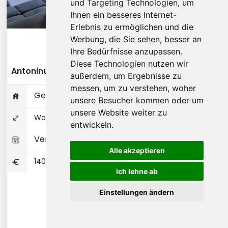
und Targeting Technologien, um
Ihnen ein besseres Internet-
Erlebnis zu ermöglichen und die
Werbung, die Sie sehen, besser an
Diese Wohnung ansehen
Ihre Bedürfnisse anzupassen.
Diese Technologien nutzen wir
Antoninusstraße - Frankfurt am Main
außerdem, um Ergebnisse zu
messen, um zu verstehen, woher
Gesamte Wohnung
unsere Besucher kommen oder um
unsere Website weiter zu
Wohnungseigentum 65 ㎡
entwickeln.
Verfügbar 01-10-2026
Alle akzeptieren
1400
Ich lehne ab
Einstellungen ändern