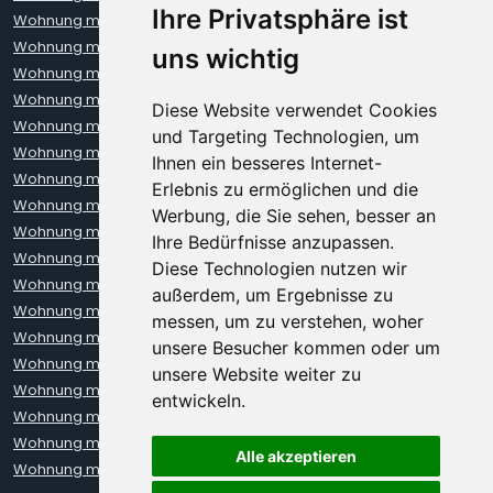
Ihre Privatsphäre ist
Wohnung mieten Bochum
Wohnung mieten Bonn
Wohnung mieten Bremen
Wohnung mieten Darmstadt
uns wichtig
Wohnung mieten Dortmund
Wohnung mieten Dresden
Wohnung mieten Düsseldorf
Wohnung mieten Erfurt
Diese Website verwendet Cookies
Wohnung mieten Freiburg
Wohnung mieten Hamburg
und Targeting Technologien, um
Wohnung mieten Hannover
Wohnung mieten Heidelberg
Ihnen ein besseres Internet-
Wohnung mieten Karlsruhe
Wohnung mieten Kiel
Erlebnis zu ermöglichen und die
Wohnung mieten Kleve
Wohnung mieten Koblenz
Werbung, die Sie sehen, besser an
Wohnung mieten Köln
Wohnung mieten Krefeld
Ihre Bedürfnisse anzupassen.
Wohnung mieten Leipzig
Wohnung mieten Leverkusen
Diese Technologien nutzen wir
Wohnung mieten Lübeck
Wohnung mieten Mainz
außerdem, um Ergebnisse zu
Wohnung mieten Mannheim
Wohnung mieten München
messen, um zu verstehen, woher
Wohnung mieten Münster
Wohnung mieten Neuss
unsere Besucher kommen oder um
Wohnung mieten Nürnberg
Wohnung mieten Oberhausen
unsere Website weiter zu
Wohnung mieten Oldenburg
Wohnung mieten Regensburg
entwickeln.
Wohnung mieten Rostock
Wohnung mieten Stuttgart
Wohnung mieten Trier
Wohnung mieten Ulm
Alle akzeptieren
Wohnung mieten Wiesbaden
Wohnung mieten Würzburg