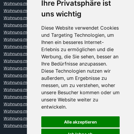
Ihre Privatsphäre ist
Wohnung mieten Bochum
Wohnung mieten Bonn
Wohnung mieten Bremen
Wohnung mieten Darmstadt
uns wichtig
Wohnung mieten Dortmund
Wohnung mieten Dresden
Wohnung mieten Düsseldorf
Wohnung mieten Erfurt
Diese Website verwendet Cookies
Wohnung mieten Freiburg
Wohnung mieten Hamburg
und Targeting Technologien, um
Wohnung mieten Hannover
Wohnung mieten Heidelberg
Ihnen ein besseres Internet-
Wohnung mieten Karlsruhe
Wohnung mieten Kiel
Erlebnis zu ermöglichen und die
Wohnung mieten Kleve
Wohnung mieten Koblenz
Werbung, die Sie sehen, besser an
Wohnung mieten Köln
Wohnung mieten Krefeld
Ihre Bedürfnisse anzupassen.
Wohnung mieten Leipzig
Wohnung mieten Leverkusen
Diese Technologien nutzen wir
Wohnung mieten Lübeck
Wohnung mieten Mainz
außerdem, um Ergebnisse zu
Wohnung mieten Mannheim
Wohnung mieten München
messen, um zu verstehen, woher
Wohnung mieten Münster
Wohnung mieten Neuss
unsere Besucher kommen oder um
Wohnung mieten Nürnberg
Wohnung mieten Oberhausen
unsere Website weiter zu
Wohnung mieten Oldenburg
Wohnung mieten Regensburg
entwickeln.
Wohnung mieten Rostock
Wohnung mieten Stuttgart
Wohnung mieten Trier
Wohnung mieten Ulm
Alle akzeptieren
Wohnung mieten Wiesbaden
Wohnung mieten Würzburg