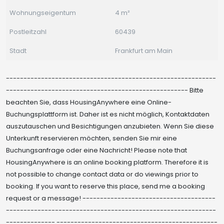
Wohnungseigentum
4 m²
Postleitzahl
60439
Stadt
Frankfurt am Main
------------------------------------------------------------
---------------------------------------------------- Bitte
beachten Sie, dass HousingAnywhere eine Online-
Buchungsplattform ist. Daher ist es nicht möglich, Kontaktdaten
auszutauschen und Besichtigungen anzubieten. Wenn Sie diese
Unterkunft reservieren möchten, senden Sie mir eine
Buchungsanfrage oder eine Nachricht! Please note that
HousingAnywhere is an online booking platform. Therefore it is
not possible to change contact data or do viewings prior to
booking. If you want to reserve this place, send me a booking
request or a message! --------------------------------------
------------------------------------------------------------
-------------- ----------------------------------------------