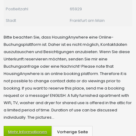
Postleitzahl
65929
Stadt
Frankfurt am Main
Bitte beachten Sie, dass HousingAnywhere eine Online-
Buchungsplattform ist. Daher ist es nicht möglich, Kontaktdaten
auszutauschen und Besichtigungen anzubieten. Wenn Sie diese
Unterkunft reservieren möchten, senden Sie mir eine
Buchungsanfrage oder eine Nachricht! Please note that
HousingAnywhere is an online booking platform. Therefore it is
not possible to change contact data or do viewings prior to
booking. If you want to reserve this place, send me a booking
request or a message! ENGLISH: A fully furnished apartment with
WiFi, TV, washer and dryer for shared use is offered in the attic for
a limited period of time. Duration of use can be discussed
individually. The pictures...
Mehr Informationen